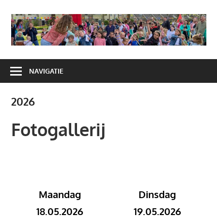
Ga
naar
A
de
H
inhoud
NAVIGATIE
2026
Fotogallerij
Maandag
Dinsdag
18.05.2026
19.05.2026