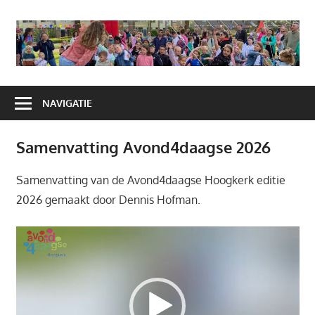
Ga
naar
A
de
H
inhoud
NAVIGATIE
Samenvatting Avond4daagse 2026
Samenvatting van de Avond4daagse Hoogkerk editie
2026 gemaakt door Dennis Hofman.
Videospeler