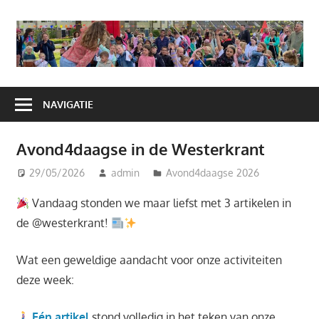
Ga
naar
A
de
H
inhoud
NAVIGATIE
Avond4daagse in de Westerkrant
29/05/2026
admin
Avond4daagse 2026
Vandaag stonden we maar liefst met 3 artikelen in
de @westerkrant!
Wat een geweldige aandacht voor onze activiteiten
deze week:
Eén artikel
stond volledig in het teken van onze