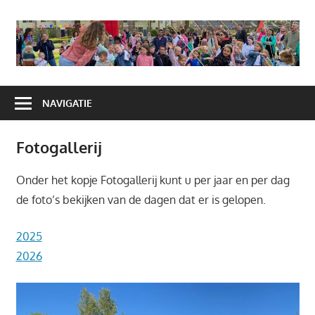
Ga
naar
A
de
H
inhoud
NAVIGATIE
Fotogallerij
Onder het kopje Fotogallerij kunt u per jaar en per dag
de foto’s bekijken van de dagen dat er is gelopen.
2025
2026