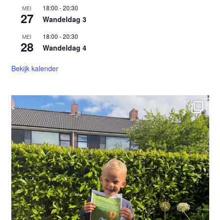
18:00
-
20:30
MEI
27
Wandeldag 3
18:00
-
20:30
MEI
28
Wandeldag 4
Bekijk kalender