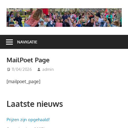
Ga
naar
A
de
H
inhoud
NAVIGATIE
MailPoet Page
11/04/2026
admin
[mailpoet_page]
Laatste nieuws
Prijzen zijn opgehaald!