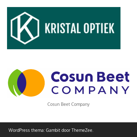
Cosun Beet Company
WordPress thema: Gambit door ThemeZee.