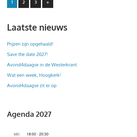
Berichten
Volgende
1
2
3
»
berichten
paginering
Laatste nieuws
Prijzen zijn opgehaald!
Save the date 2027!
Avond4daagse in de Westerkrant
Wat een week, Hoogkerk!
Avond4daagse zit er op
Agenda 2027
18:00
-
20:30
MEI