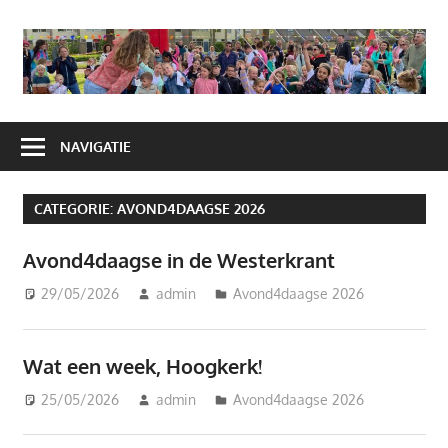
Ga
naar
A
de
H
inhoud
NAVIGATIE
CATEGORIE:
AVOND4DAAGSE 2026
Avond4daagse in de Westerkrant
29/05/2026
admin
Avond4daagse 2026
Wat een week, Hoogkerk!
25/05/2026
admin
Avond4daagse 2026