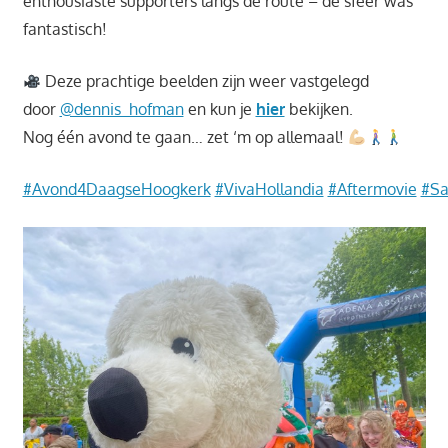
enthousiaste supporters langs de route – de sfeer was
fantastisch!
Deze prachtige beelden zijn weer vastgelegd
door
@dennis_hofman
en kun je
hier
bekijken.
Nog één avond te gaan… zet ‘m op allemaal!
#Avond4DaagseHoogkerk
#VivaHollandia
#Aftermovie
#S