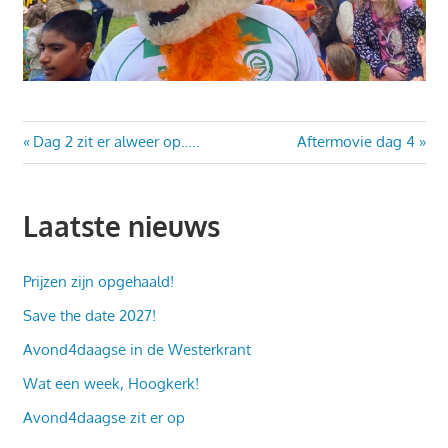
Bericht
Vorig
Volgend
Dag 2 zit er alweer op…..
Aftermovie dag 4
bericht:
bericht:
navigatie
Laatste nieuws
Prijzen zijn opgehaald!
Save the date 2027!
Avond4daagse in de Westerkrant
Wat een week, Hoogkerk!
Avond4daagse zit er op