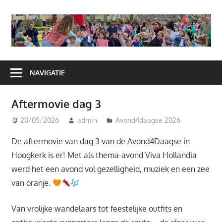
Ga
naar
A
de
H
inhoud
NAVIGATIE
Aftermovie dag 3
20/05/2026
admin
Avond4daagse 2026
De aftermovie van dag 3 van de Avond4Daagse in
Hoogkerk is er! Met als thema-avond Viva Hollandia
werd het een avond vol gezelligheid, muziek en een zee
van oranje.
Van vrolijke wandelaars tot feestelijke outfits en