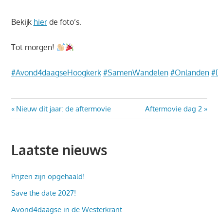
Bekijk
hier
de foto’s.
Tot morgen!
#Avond4daagseHoogkerk
#SamenWandelen
#Onlanden
#
Bericht
Vorig
Volgend
Nieuw dit jaar: de aftermovie
Aftermovie dag 2
bericht:
bericht:
navigatie
Laatste nieuws
Prijzen zijn opgehaald!
Save the date 2027!
Avond4daagse in de Westerkrant