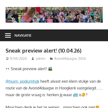
Ga
naar
A
de
H
inhoud
NAVIGATIE
Sneak preview alert! (10.04.26)
11/04/2026
admin
Avond4daagse 2026
Sneak preview alert!
@team_podiumhgk
heeft alvast een klein stukje van de
route van de Avond4daagse in Hoogkerk vastgelegd…….
maar de grote vraag is: herken jij waar
dit
is
?
Misschien denk je het te weten… misschien ook niet
.