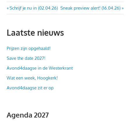
Bericht
Vorig
Volgend
Schrijf je nu in (02.04.26)
Sneak preview alert! (16.04.26)
bericht:
bericht:
navigatie
Laatste nieuws
Prijzen zijn opgehaald!
Save the date 2027!
Avond4daagse in de Westerkrant
Wat een week, Hoogkerk!
Avond4daagse zit er op
Agenda 2027