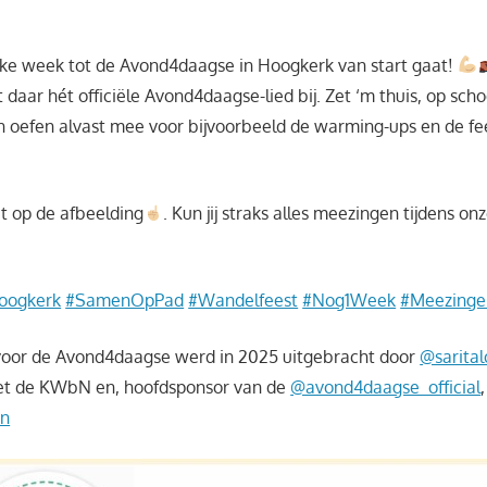
ke week tot de Avond4daagse in Hoogkerk van start gaat!
t daar hét officiële Avond4daagse-lied bij. Zet ‘m thuis, op sc
n oefen alvast mee voor bijvoorbeeld de warming-ups en de fees
t op de afbeelding
. Kun jij straks alles meezingen tijdens onz
oogkerk
#SamenOpPad
#Wandelfeest
#Nog1Week
#Meezinge
d voor de Avond4daagse werd in 2025 uitgebracht door
@sarita
t de KWbN en, hoofdsponsor van de
@avond4daagse_official
,
en