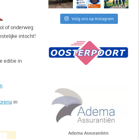
Volg ons op Instagram
hool of onderweg
telijke intocht!
e editie in
n
lorena
in
Adema Assurantiën