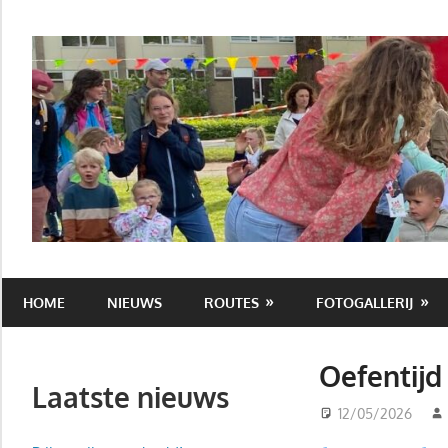
Ga
naar
de
inhoud
Avond4daagse
HOME
NIEUWS
ROUTES
FOTOGALLERIJ
Hoogkerk
Oefentijd
Laatste nieuws
12/05/2026