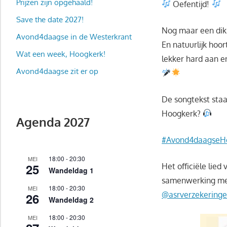
Prijzen zijn opgehaald!
Oefentijd!
Save the date 2027!
Nog maar een dik
Avond4daagse in de Westerkrant
En natuurlijk hoor
Wat een week, Hoogkerk!
lekker hard aan e
Avond4daagse zit er op
De songtekst staa
Hoogkerk?
Agenda 2027
#Avond4daagseH
18:00
-
20:30
MEI
25
Het officiële lie
Wandeldag 1
samenwerking me
18:00
-
20:30
MEI
@asrverzekering
26
Wandeldag 2
18:00
-
20:30
MEI